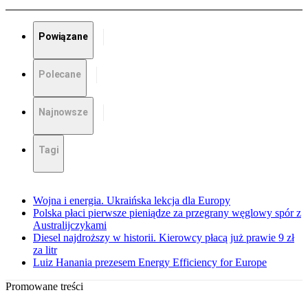
Powiązane
Polecane
Najnowsze
Tagi
Wojna i energia. Ukraińska lekcja dla Europy
Polska płaci pierwsze pieniądze za przegrany węglowy spór z
Australijczykami
Diesel najdroższy w historii. Kierowcy płacą już prawie 9 zł
za litr
Luiz Hanania prezesem Energy Efficiency for Europe
Promowane treści