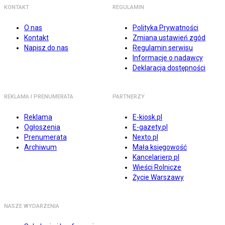
KONTAKT
REGULAMIN
O nas
Polityka Prywatności
Kontakt
Zmiana ustawień zgód
Napisz do nas
Regulamin serwisu
Informacje o nadawcy
Deklaracja dostępności
REKLAMA I PRENUMERATA
PARTNERZY
Reklama
E-kiosk.pl
Ogłoszenia
E-gazety.pl
Prenumerata
Nexto.pl
Archiwum
Mała księgowość
Kancelarierp.pl
Wieści Rolnicze
Życie Warszawy
NASZE WYDARZENIA