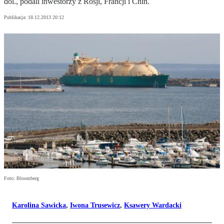
dol., podali inwestorzy z Rosji, Francji i Chin.
Publikacja:
18.12.2013 20:12
Foto: Bloomberg
Karolina Sawicka
,
Iwona Trusewicz
,
Ksawery Wardacki