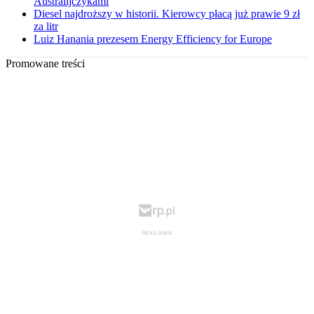
Australijczykami
Diesel najdroższy w historii. Kierowcy płacą już prawie 9 zł
za litr
Luiz Hanania prezesem Energy Efficiency for Europe
Promowane treści