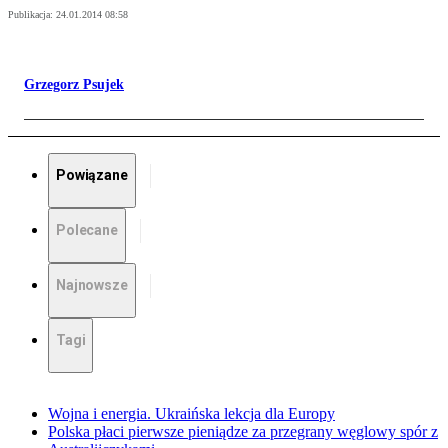
Publikacja:
24.01.2014 08:58
Grzegorz Psujek
Powiązane
Polecane
Najnowsze
Tagi
Wojna i energia. Ukraińska lekcja dla Europy
Polska płaci pierwsze pieniądze za przegrany węglowy spór z