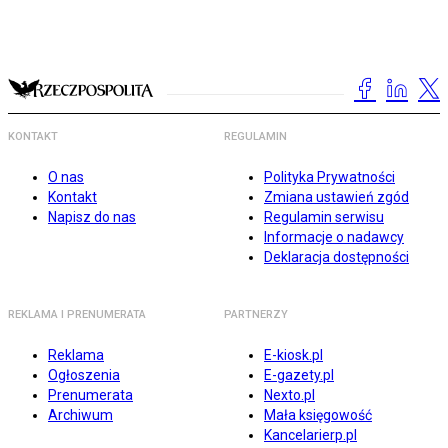
KONTAKT
REGULAMIN
O nas
Polityka Prywatności
Kontakt
Zmiana ustawień zgód
Napisz do nas
Regulamin serwisu
Informacje o nadawcy
Deklaracja dostępności
REKLAMA I PRENUMERATA
PARTNERZY
Reklama
E-kiosk.pl
Ogłoszenia
E-gazety.pl
Prenumerata
Nexto.pl
Archiwum
Mała księgowość
Kancelarierp.pl