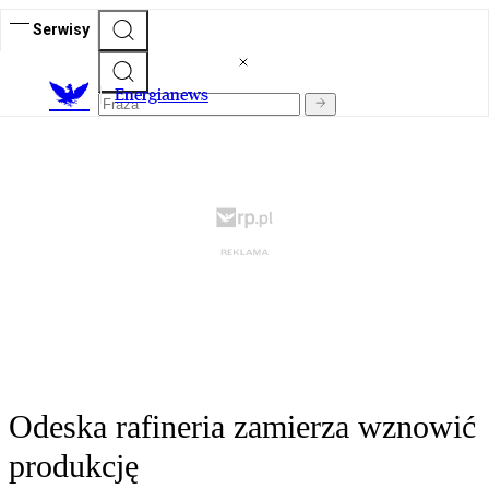
Serwisy
E
nergianews
Odeska rafineria zamierza wznowić
produkcję