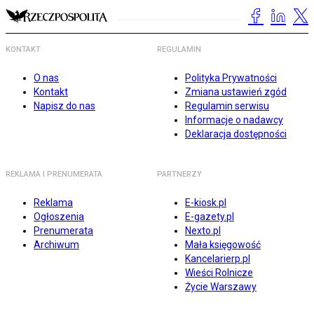
KONTAKT
REGULAMIN
O nas
Polityka Prywatności
Kontakt
Zmiana ustawień zgód
Napisz do nas
Regulamin serwisu
Informacje o nadawcy
Deklaracja dostępności
REKLAMA I PRENUMERATA
PARTNERZY
Reklama
E-kiosk.pl
Ogłoszenia
E-gazety.pl
Prenumerata
Nexto.pl
Archiwum
Mała księgowość
Kancelarierp.pl
Wieści Rolnicze
Życie Warszawy