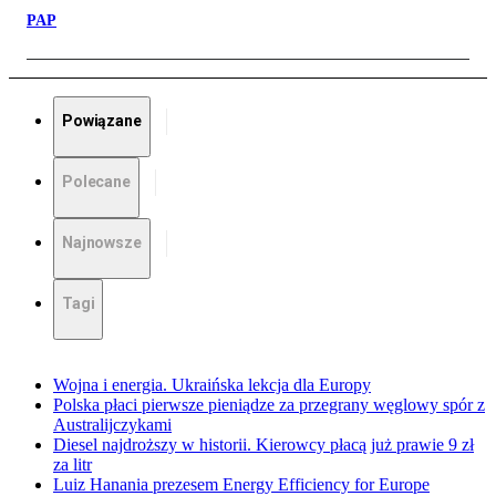
PAP
Powiązane
Polecane
Najnowsze
Tagi
Wojna i energia. Ukraińska lekcja dla Europy
Polska płaci pierwsze pieniądze za przegrany węglowy spór z
Australijczykami
Diesel najdroższy w historii. Kierowcy płacą już prawie 9 zł
za litr
Luiz Hanania prezesem Energy Efficiency for Europe