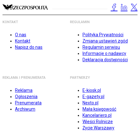
KONTAKT
REGULAMIN
O nas
Polityka Prywatności
Kontakt
Zmiana ustawień zgód
Napisz do nas
Regulamin serwisu
Informacje o nadawcy
Deklaracja dostępności
REKLAMA I PRENUMERATA
PARTNERZY
Reklama
E-kiosk.pl
Ogłoszenia
E-gazety.pl
Prenumerata
Nexto.pl
Archiwum
Mała księgowość
Kancelarierp.pl
Wieści Rolnicze
Życie Warszawy