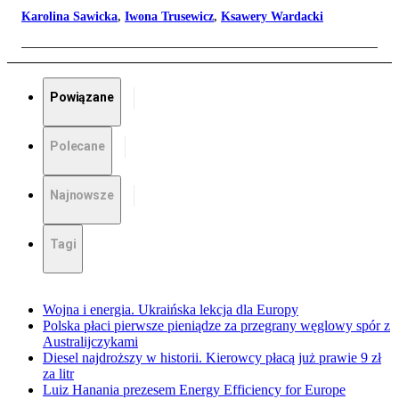
Karolina Sawicka
,
Iwona Trusewicz
,
Ksawery Wardacki
Powiązane
Polecane
Najnowsze
Tagi
Wojna i energia. Ukraińska lekcja dla Europy
Polska płaci pierwsze pieniądze za przegrany węglowy spór z
Australijczykami
Diesel najdroższy w historii. Kierowcy płacą już prawie 9 zł
za litr
Luiz Hanania prezesem Energy Efficiency for Europe