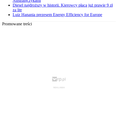
Australijczykami
Diesel najdroższy w historii. Kierowcy płacą już prawie 9 zł
za litr
Luiz Hanania prezesem Energy Efficiency for Europe
Promowane treści