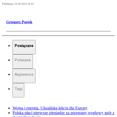
Publikacja:
23.04.2014 10:43
Grzegorz Psujek
Powiązane
Polecane
Najnowsze
Tagi
Wojna i energia. Ukraińska lekcja dla Europy
Polska płaci pierwsze pieniądze za przegrany węglowy spór z