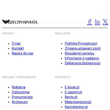
KONTAKT
REGULAMIN
O nas
Polityka Prywatności
Kontakt
Zmiana ustawień zgód
Napisz do nas
Regulamin serwisu
Informacje o nadawcy
Deklaracja dostępności
REKLAMA I PRENUMERATA
PARTNERZY
Reklama
E-kiosk.pl
Ogłoszenia
E-gazety.pl
Prenumerata
Nexto.pl
Archiwum
Mała księgowość
Kancelarierp.pl