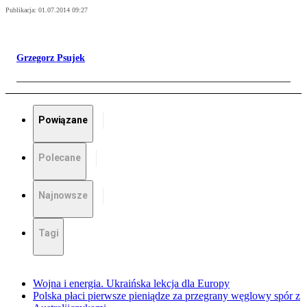
Publikacja:
01.07.2014 09:27
Grzegorz Psujek
Powiązane
Polecane
Najnowsze
Tagi
Wojna i energia. Ukraińska lekcja dla Europy
Polska płaci pierwsze pieniądze za przegrany węglowy spór z