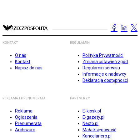
KONTAKT
REGULAMIN
O nas
Polityka Prywatności
Kontakt
Zmiana ustawień zgód
Napisz do nas
Regulamin serwisu
Informacje o nadawcy
Deklaracja dostępności
REKLAMA I PRENUMERATA
PARTNERZY
Reklama
E-kiosk.pl
Ogłoszenia
E-gazety.pl
Prenumerata
Nexto.pl
Archiwum
Mała księgowość
Kancelarierp.pl