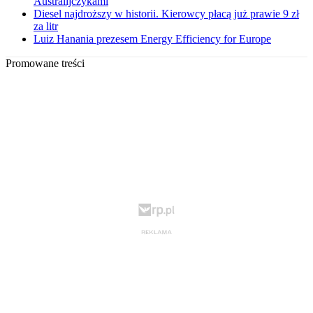
Australijczykami
Diesel najdroższy w historii. Kierowcy płacą już prawie 9 zł
za litr
Luiz Hanania prezesem Energy Efficiency for Europe
Promowane treści