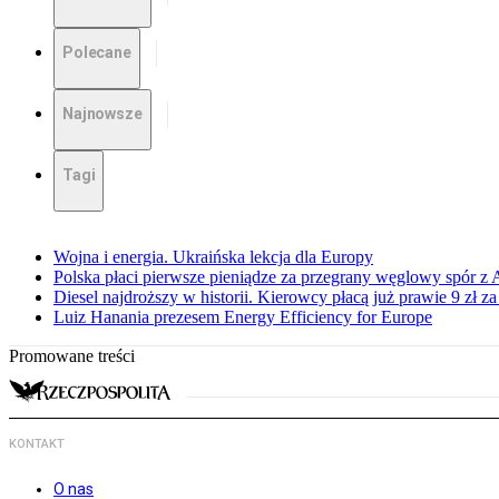
Polecane
Najnowsze
Tagi
Wojna i energia. Ukraińska lekcja dla Europy
Polska płaci pierwsze pieniądze za przegrany węglowy spór z 
Diesel najdroższy w historii. Kierowcy płacą już prawie 9 zł za 
Luiz Hanania prezesem Energy Efficiency for Europe
Promowane treści
KONTAKT
O nas