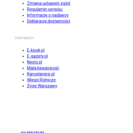
Zmiana ustawień zgód
Regulamin serwisu
Informacje o nadawcy
Deklaracja dostępności
PARTNERZY
E-kiosk.pl
E-gazety.pl
Nexto.pl
Mała księgowość
Kancelarierp.pl
Wieści Rolnicze
Życie Warszawy
KALENDARIUM