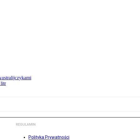
Australijczykami
litr
REGULAMIN
Polityka Prywatności