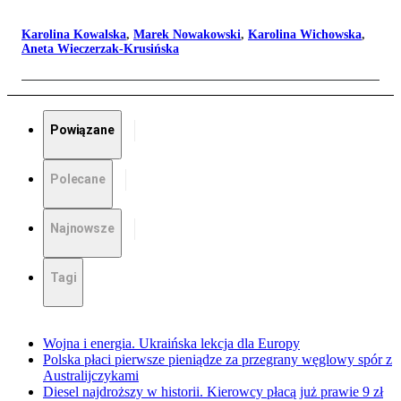
Karolina Kowalska
,
Marek Nowakowski
,
Karolina Wichowska
,
Aneta Wieczerzak-Krusińska
Powiązane
Polecane
Najnowsze
Tagi
Wojna i energia. Ukraińska lekcja dla Europy
Polska płaci pierwsze pieniądze za przegrany węglowy spór z
Australijczykami
Diesel najdroższy w historii. Kierowcy płacą już prawie 9 zł