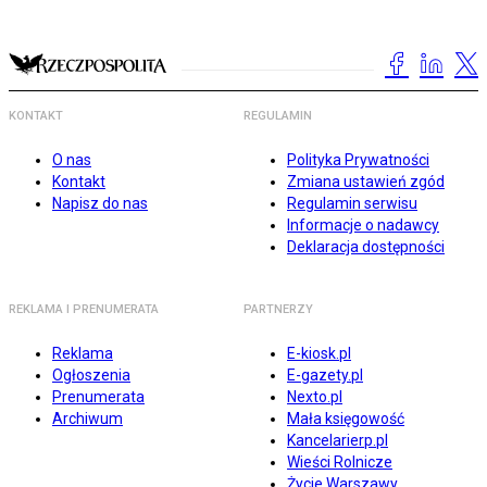
KONTAKT
REGULAMIN
O nas
Polityka Prywatności
Kontakt
Zmiana ustawień zgód
Napisz do nas
Regulamin serwisu
Informacje o nadawcy
Deklaracja dostępności
REKLAMA I PRENUMERATA
PARTNERZY
Reklama
E-kiosk.pl
Ogłoszenia
E-gazety.pl
Prenumerata
Nexto.pl
Archiwum
Mała księgowość
Kancelarierp.pl
Wieści Rolnicze
Życie Warszawy