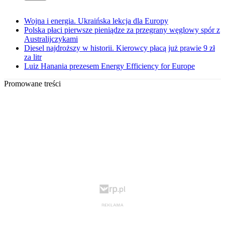
Wojna i energia. Ukraińska lekcja dla Europy
Polska płaci pierwsze pieniądze za przegrany węglowy spór z
Australijczykami
Diesel najdroższy w historii. Kierowcy płacą już prawie 9 zł
za litr
Luiz Hanania prezesem Energy Efficiency for Europe
Promowane treści