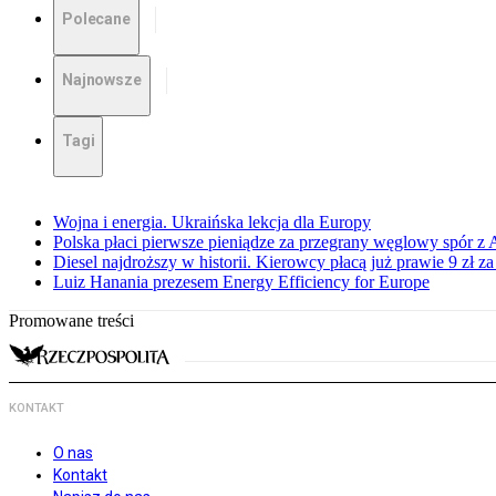
Polecane
Najnowsze
Tagi
Wojna i energia. Ukraińska lekcja dla Europy
Polska płaci pierwsze pieniądze za przegrany węglowy spór z 
Diesel najdroższy w historii. Kierowcy płacą już prawie 9 zł za 
Luiz Hanania prezesem Energy Efficiency for Europe
Promowane treści
KONTAKT
O nas
Kontakt