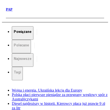
PAP
Powiązane
Polecane
Najnowsze
Tagi
Wojna i energia. Ukraińska lekcja dla Europy
Polska płaci pierwsze pieniądze za przegrany węglowy spór z
Australijczykami
Diesel najdroższy w historii. Kierowcy płacą już prawie 9 zł
za litr