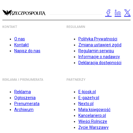
KONTAKT
REGULAMIN
O nas
Polityka Prywatności
Kontakt
Zmiana ustawień zgód
Napisz do nas
Regulamin serwisu
Informacje o nadawcy
Deklaracja dostępności
REKLAMA I PRENUMERATA
PARTNERZY
Reklama
E-kiosk.pl
Ogłoszenia
E-gazety.pl
Prenumerata
Nexto.pl
Archiwum
Mała księgowość
Kancelarierp.pl
Wieści Rolnicze
Życie Warszawy