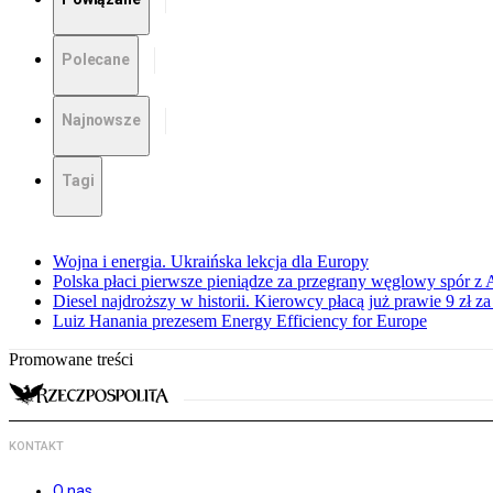
Polecane
Najnowsze
Tagi
Wojna i energia. Ukraińska lekcja dla Europy
Polska płaci pierwsze pieniądze za przegrany węglowy spór z 
Diesel najdroższy w historii. Kierowcy płacą już prawie 9 zł za 
Luiz Hanania prezesem Energy Efficiency for Europe
Promowane treści
KONTAKT
O nas