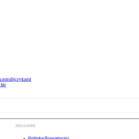
Australijczykami
litr
REGULAMIN
Polityka Prywatności