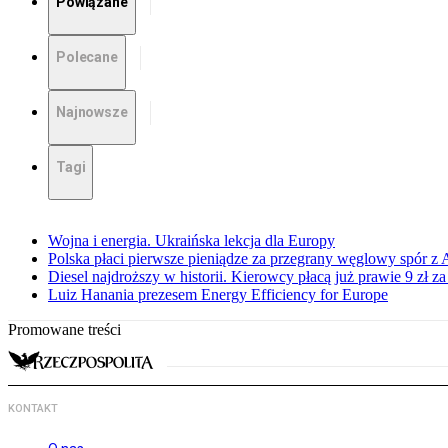
Powiązane
Polecane
Najnowsze
Tagi
Wojna i energia. Ukraińska lekcja dla Europy
Polska płaci pierwsze pieniądze za przegrany węglowy spór z 
Diesel najdroższy w historii. Kierowcy płacą już prawie 9 zł za 
Luiz Hanania prezesem Energy Efficiency for Europe
Promowane treści
KONTAKT