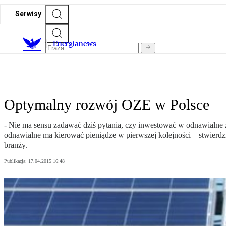
Serwisy
E
nergianews
Optymalny rozwój OZE w Polsce
- Nie ma sensu zadawać dziś pytania, czy inwestować w odnawialne źr
odnawialne ma kierować pieniądze w pierwszej kolejności – stwierdzi
branży.
Publikacja:
17.04.2015 16:48