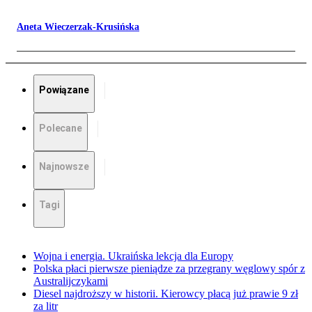
Aneta Wieczerzak-Krusińska
Powiązane
Polecane
Najnowsze
Tagi
Wojna i energia. Ukraińska lekcja dla Europy
Polska płaci pierwsze pieniądze za przegrany węglowy spór z
Australijczykami
Diesel najdroższy w historii. Kierowcy płacą już prawie 9 zł
za litr