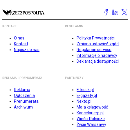
KONTAKT
REGULAMIN
O nas
Polityka Prywatności
Kontakt
Zmiana ustawień zgód
Napisz do nas
Regulamin serwisu
Informacje o nadawcy
Deklaracja dostępności
REKLAMA I PRENUMERATA
PARTNERZY
Reklama
E-kiosk.pl
Ogłoszenia
E-gazety.pl
Prenumerata
Nexto.pl
Archiwum
Mała księgowość
Kancelarierp.pl
Wieści Rolnicze
Życie Warszawy