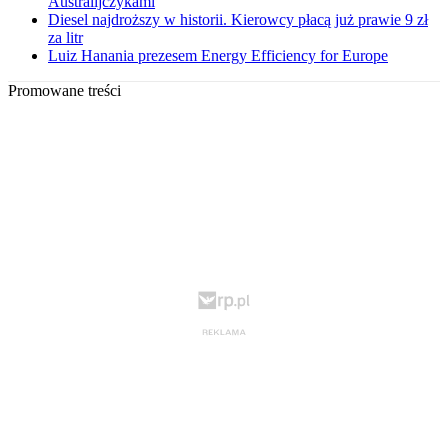
Australijczykami
Diesel najdroższy w historii. Kierowcy płacą już prawie 9 zł
za litr
Luiz Hanania prezesem Energy Efficiency for Europe
Promowane treści