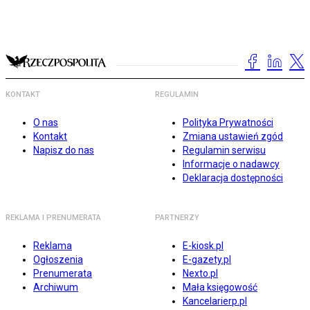
KONTAKT
REGULAMIN
O nas
Polityka Prywatności
Kontakt
Zmiana ustawień zgód
Napisz do nas
Regulamin serwisu
Informacje o nadawcy
Deklaracja dostępności
REKLAMA I PRENUMERATA
PARTNERZY
Reklama
E-kiosk.pl
Ogłoszenia
E-gazety.pl
Prenumerata
Nexto.pl
Archiwum
Mała księgowość
Kancelarierp.pl