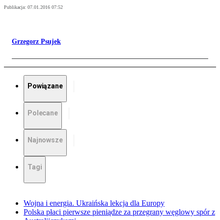
Publikacja:
07.01.2016 07:52
Grzegorz Psujek
Powiązane
Polecane
Najnowsze
Tagi
Wojna i energia. Ukraińska lekcja dla Europy
Polska płaci pierwsze pieniądze za przegrany węglowy spór z