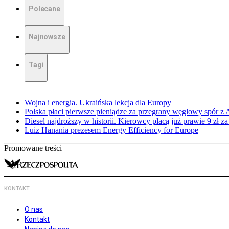
Polecane
Najnowsze
Tagi
Wojna i energia. Ukraińska lekcja dla Europy
Polska płaci pierwsze pieniądze za przegrany węglowy spór z 
Diesel najdroższy w historii. Kierowcy płacą już prawie 9 zł za 
Luiz Hanania prezesem Energy Efficiency for Europe
Promowane treści
KONTAKT
O nas
Kontakt