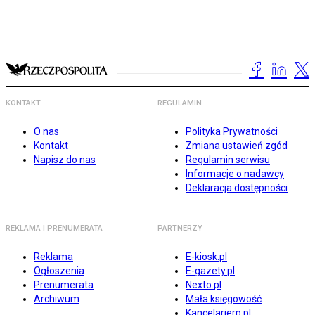
KONTAKT
REGULAMIN
O nas
Polityka Prywatności
Kontakt
Zmiana ustawień zgód
Napisz do nas
Regulamin serwisu
Informacje o nadawcy
Deklaracja dostępności
REKLAMA I PRENUMERATA
PARTNERZY
Reklama
E-kiosk.pl
Ogłoszenia
E-gazety.pl
Prenumerata
Nexto.pl
Archiwum
Mała księgowość
Kancelarierp.pl