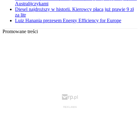
Australijczykami
Diesel najdroższy w historii. Kierowcy płacą już prawie 9 zł
za litr
Luiz Hanania prezesem Energy Efficiency for Europe
Promowane treści