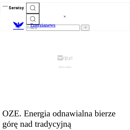
Serwisy
E
nergianews
OZE. Energia odnawialna bierze
górę nad tradycyjną