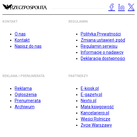
KONTAKT
REGULAMIN
O nas
Polityka Prywatności
Kontakt
Zmiana ustawień zgód
Napisz do nas
Regulamin serwisu
Informacje o nadawcy
Deklaracja dostępności
REKLAMA I PRENUMERATA
PARTNERZY
Reklama
E-kiosk.pl
Ogłoszenia
E-gazety.pl
Prenumerata
Nexto.pl
Archiwum
Mała księgowość
Kancelarierp.pl
Wieści Rolnicze
Życie Warszawy