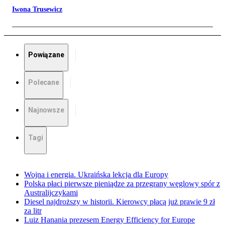
Iwona Trusewicz
Powiązane
Polecane
Najnowsze
Tagi
Wojna i energia. Ukraińska lekcja dla Europy
Polska płaci pierwsze pieniądze za przegrany węglowy spór z
Australijczykami
Diesel najdroższy w historii. Kierowcy płacą już prawie 9 zł
za litr
Luiz Hanania prezesem Energy Efficiency for Europe