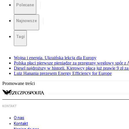
Polecane
Najnowsze
Tagi
Wojna i energia. Ukraińska lekcja dla Europy
Polska płaci pierwsze pieniądze za przegrany węglowy spór z 
Diesel najdroższy w historii. Kierowcy płacą już prawie 9 zł za 
Luiz Hanania prezesem Energy Efficiency for Europe
Promowane treści
KONTAKT
O nas
Kontakt