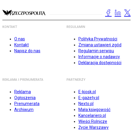
KONTAKT
REGULAMIN
O nas
Polityka Prywatności
Kontakt
Zmiana ustawień zgód
Napisz do nas
Regulamin serwisu
Informacje o nadawcy
Deklaracja dostępności
REKLAMA I PRENUMERATA
PARTNERZY
Reklama
E-kiosk.pl
Ogłoszenia
E-gazety.pl
Prenumerata
Nexto.pl
Archiwum
Mała księgowość
Kancelarierp.pl
Wieści Rolnicze
Życie Warszawy