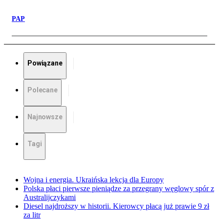
PAP
Powiązane
Polecane
Najnowsze
Tagi
Wojna i energia. Ukraińska lekcja dla Europy
Polska płaci pierwsze pieniądze za przegrany węglowy spór z
Australijczykami
Diesel najdroższy w historii. Kierowcy płacą już prawie 9 zł
za litr