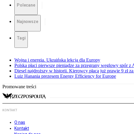
Polecane
Najnowsze
Tagi
Wojna i energia. Ukraińska lekcja dla Europy
Polska płaci pierwsze pieniądze za przegrany węglowy spór z 
Diesel najdroższy w historii. Kierowcy płacą już prawie 9 zł za 
Luiz Hanania prezesem Energy Efficiency for Europe
Promowane treści
KONTAKT
O nas
Kontakt