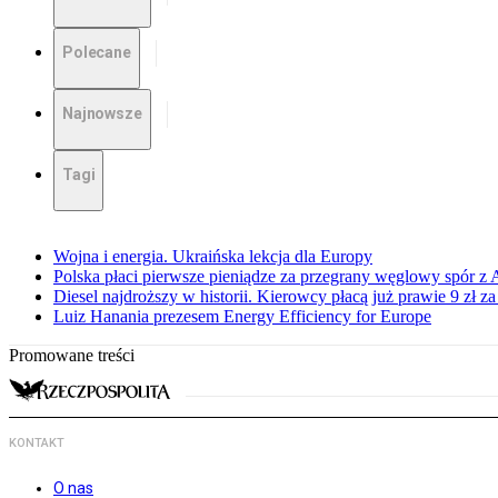
Polecane
Najnowsze
Tagi
Wojna i energia. Ukraińska lekcja dla Europy
Polska płaci pierwsze pieniądze za przegrany węglowy spór z 
Diesel najdroższy w historii. Kierowcy płacą już prawie 9 zł za 
Luiz Hanania prezesem Energy Efficiency for Europe
Promowane treści
KONTAKT
O nas