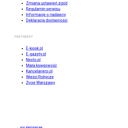
Zmiana ustawień zgód
Regulamin serwisu
Informacje o nadawcy
Deklaracja dostępności
PARTNERZY
E-kiosk.pl
E-gazety.pl
Nexto.pl
Mała księgowość
Kancelarierp.pl
Wieści Rolnicze
Życie Warszawy
KALENDARIUM