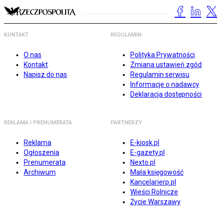
KONTAKT
REGULAMIN
O nas
Polityka Prywatności
Kontakt
Zmiana ustawień zgód
Napisz do nas
Regulamin serwisu
Informacje o nadawcy
Deklaracja dostępności
REKLAMA I PRENUMERATA
PARTNERZY
Reklama
E-kiosk.pl
Ogłoszenia
E-gazety.pl
Prenumerata
Nexto.pl
Archiwum
Mała księgowość
Kancelarierp.pl
Wieści Rolnicze
Życie Warszawy