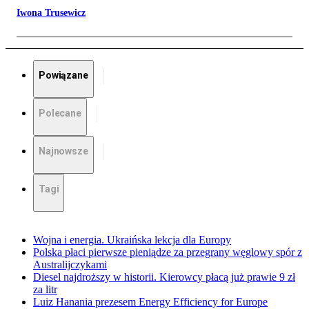
Iwona Trusewicz
Powiązane
Polecane
Najnowsze
Tagi
Wojna i energia. Ukraińska lekcja dla Europy
Polska płaci pierwsze pieniądze za przegrany węglowy spór z
Australijczykami
Diesel najdroższy w historii. Kierowcy płacą już prawie 9 zł
za litr
Luiz Hanania prezesem Energy Efficiency for Europe