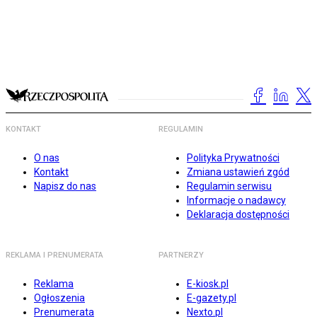
KONTAKT
REGULAMIN
O nas
Polityka Prywatności
Kontakt
Zmiana ustawień zgód
Napisz do nas
Regulamin serwisu
Informacje o nadawcy
Deklaracja dostępności
REKLAMA I PRENUMERATA
PARTNERZY
Reklama
E-kiosk.pl
Ogłoszenia
E-gazety.pl
Prenumerata
Nexto.pl