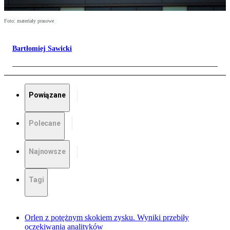
Foto: materiały prasowe
Bartłomiej Sawicki
Powiązane
Polecane
Najnowsze
Tagi
Orlen z potężnym skokiem zysku. Wyniki przebiły
oczekiwania analityków