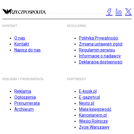
KONTAKT
REGULAMIN
O nas
Polityka Prywatności
Kontakt
Zmiana ustawień zgód
Napisz do nas
Regulamin serwisu
Informacje o nadawcy
Deklaracja dostępności
REKLAMA I PRENUMERATA
PARTNERZY
Reklama
E-kiosk.pl
Ogłoszenia
E-gazety.pl
Prenumerata
Nexto.pl
Archiwum
Mała księgowość
Kancelarierp.pl
Wieści Rolnicze
Życie Warszawy