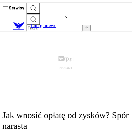
Serwisy
E
nergianews
Jak wnosić opłatę od zysków? Spór
narasta