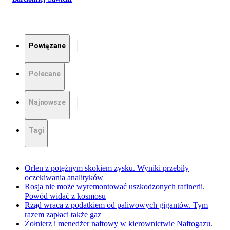
Powiązane
Polecane
Najnowsze
Tagi
Orlen z potężnym skokiem zysku. Wyniki przebiły
oczekiwania analityków
Rosja nie może wyremontować uszkodzonych rafinerii.
Powód widać z kosmosu
Rząd wraca z podatkiem od paliwowych gigantów. Tym
razem zapłaci także gaz
Żołnierz i menedżer naftowy w kierownictwie Naftogazu.