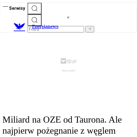
Serwisy
E
nergianews
Miliard na OZE od Taurona. Ale
najpierw pożegnanie z węglem