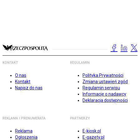
KONTAKT
REGULAMIN
O nas
Polityka Prywatności
Kontakt
Zmiana ustawień zgód
Napisz do nas
Regulamin serwisu
Informacje o nadawcy
Deklaracja dostępności
REKLAMA I PRENUMERATA
PARTNERZY
Reklama
E-kiosk.pl
Ogłoszenia
E-gazety.pl