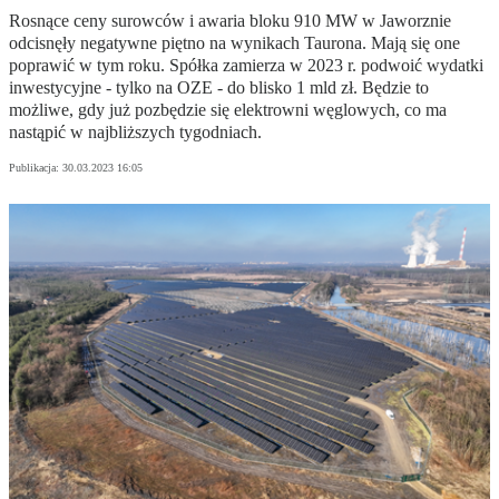
Rosnące ceny surowców i awaria bloku 910 MW w Jaworznie
odcisnęły negatywne piętno na wynikach Taurona. Mają się one
poprawić w tym roku. Spółka zamierza w 2023 r. podwoić wydatki
inwestycyjne - tylko na OZE - do blisko 1 mld zł. Będzie to
możliwe, gdy już pozbędzie się elektrowni węglowych, co ma
nastąpić w najbliższych tygodniach.
Publikacja:
30.03.2023 16:05