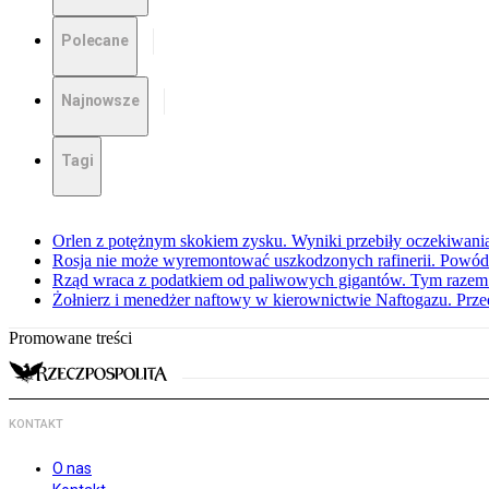
Polecane
Najnowsze
Tagi
Orlen z potężnym skokiem zysku. Wyniki przebiły oczekiwani
Rosja nie może wyremontować uszkodzonych rafinerii. Powó
Rząd wraca z podatkiem od paliwowych gigantów. Tym razem z
Żołnierz i menedżer naftowy w kierownictwie Naftogazu. Prz
Promowane treści
KONTAKT
O nas