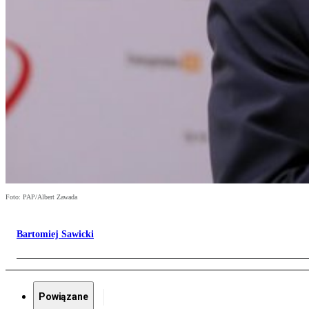
Foto: PAP/Albert Zawada
Bartomiej Sawicki
Powiązane