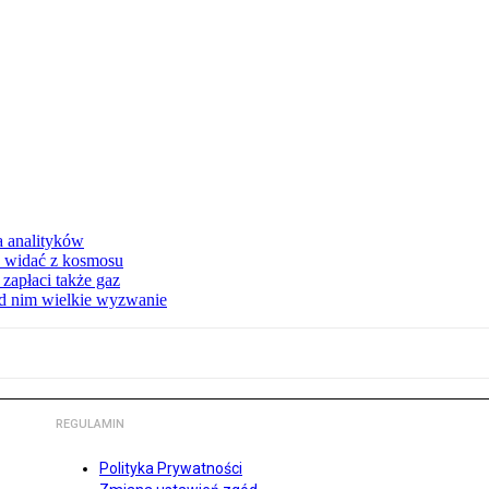
a analityków
d widać z kosmosu
apłaci także gaz
ed nim wielkie wyzwanie
REGULAMIN
Polityka Prywatności