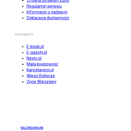
Zmiana ustawień zgód
Regulamin serwisu
Informacje o nadawcy
Deklaracja dostępności
PARTNERZY
E-kiosk.pl
E-gazety.pl
Nexto.pl
Mała księgowość
Kancelarierp.pl
Wieści Rolnicze
Życie Warszawy
KALENDARIUM