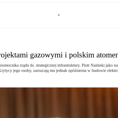
 projektami gazowymi i polskim atom
łnomocnika rządu ds. strategicznej infrastruktury. Piotr Naimski jako
Krytycy jego osoby, zarzucają mu jednak opóźnienia w budowie elektr