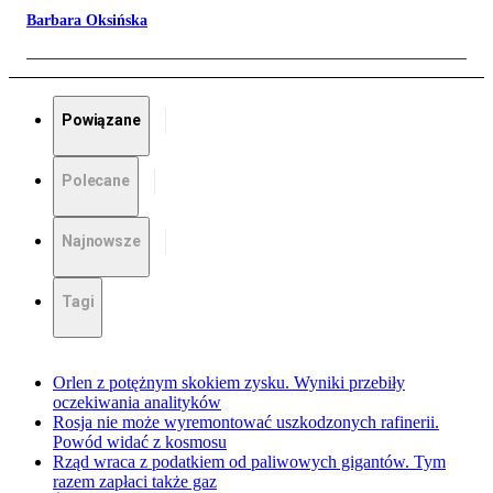
Barbara Oksińska
Powiązane
Polecane
Najnowsze
Tagi
Orlen z potężnym skokiem zysku. Wyniki przebiły
oczekiwania analityków
Rosja nie może wyremontować uszkodzonych rafinerii.
Powód widać z kosmosu
Rząd wraca z podatkiem od paliwowych gigantów. Tym
razem zapłaci także gaz