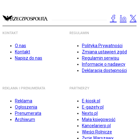
KONTAKT
REGULAMIN
O nas
Polityka Prywatności
Kontakt
Zmiana ustawień zgód
Napisz do nas
Regulamin serwisu
Informacje o nadawcy
Deklaracja dostępności
REKLAMA I PRENUMERATA
PARTNERZY
Reklama
E-kiosk.pl
Ogłoszenia
E-gazety.pl
Prenumerata
Nexto.pl
Archiwum
Mała księgowość
Kancelarierp.pl
Wieści Rolnicze
Życie Warszawy