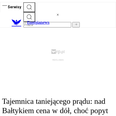
Serwisy
E
nergianews
Tajemnica taniejącego prądu: nad
Bałtykiem cena w dół, choć popyt