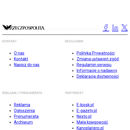
KONTAKT
REGULAMIN
O nas
Polityka Prywatności
Kontakt
Zmiana ustawień zgód
Napisz do nas
Regulamin serwisu
Informacje o nadawcy
Deklaracja dostępności
REKLAMA I PRENUMERATA
PARTNERZY
Reklama
E-kiosk.pl
Ogłoszenia
E-gazety.pl
Prenumerata
Nexto.pl
Archiwum
Mała księgowość
Kancelarierp.pl