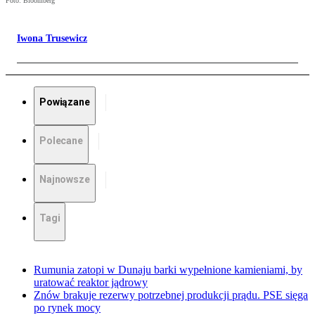
Foto: Bloomberg
Iwona Trusewicz
Powiązane
Polecane
Najnowsze
Tagi
Rumunia zatopi w Dunaju barki wypełnione kamieniami, by
uratować reaktor jądrowy
Znów brakuje rezerwy potrzebnej produkcji prądu. PSE sięga
po rynek mocy