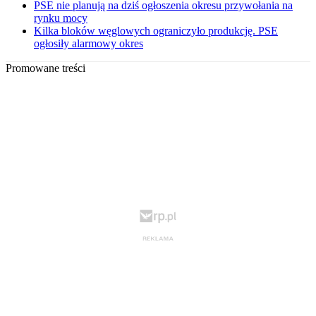
PSE nie planują na dziś ogłoszenia okresu przywołania na
rynku mocy
Kilka bloków węglowych ograniczyło produkcję. PSE
ogłosiły alarmowy okres
Promowane treści