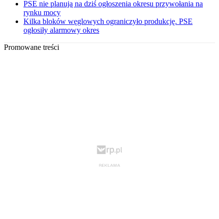
PSE nie planują na dziś ogłoszenia okresu przywołania na
rynku mocy
Kilka bloków węglowych ograniczyło produkcję. PSE
ogłosiły alarmowy okres
Promowane treści