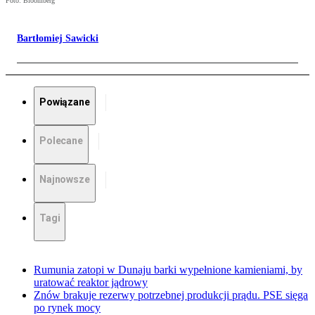
Foto: Bloomberg
Bartłomiej Sawicki
Powiązane
Polecane
Najnowsze
Tagi
Rumunia zatopi w Dunaju barki wypełnione kamieniami, by
uratować reaktor jądrowy
Znów brakuje rezerwy potrzebnej produkcji prądu. PSE sięga
po rynek mocy