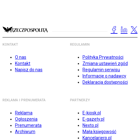
KONTAKT
REGULAMIN
O nas
Polityka Prywatności
Kontakt
Zmiana ustawień zgód
Napisz do nas
Regulamin serwisu
Informacje o nadawcy
Deklaracja dostępności
REKLAMA I PRENUMERATA
PARTNERZY
Reklama
E-kiosk.pl
Ogłoszenia
E-gazety.pl
Prenumerata
Nexto.pl
Archiwum
Mała księgowość
Kancelarierp.pl