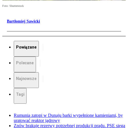
Foto: Shutterstock
Bartłomiej Sawicki
Powiązane
Polecane
Najnowsze
Tagi
Rumunia zatopi w Dunaju barki wypełnione kamieniami, by
uratować reaktor jądrowy
Znów brakuje rezerwy potrzebnej produkcji prądu. PSE sięga