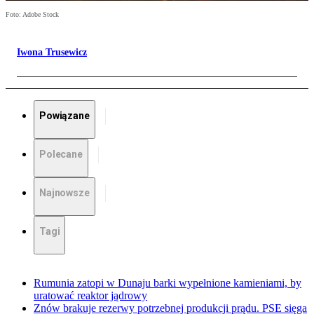
Foto: Adobe Stock
Iwona Trusewicz
Powiązane
Polecane
Najnowsze
Tagi
Rumunia zatopi w Dunaju barki wypełnione kamieniami, by
uratować reaktor jądrowy
Znów brakuje rezerwy potrzebnej produkcji prądu. PSE sięga