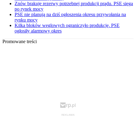
Znów brakuje rezerwy potrzebnej produkcji prądu. PSE sięga
po rynek mocy
PSE nie planują na dziś ogłoszenia okresu przywołania na
rynku mocy
Kilka bloków węglowych ograniczyło produkcję. PSE
ogłosiły alarmowy okres
Promowane treści