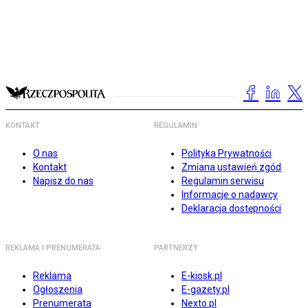
KONTAKT
REGULAMIN
O nas
Polityka Prywatności
Kontakt
Zmiana ustawień zgód
Napisz do nas
Regulamin serwisu
Informacje o nadawcy
Deklaracja dostępności
REKLAMA I PRENUMERATA
PARTNERZY
Reklama
E-kiosk.pl
Ogłoszenia
E-gazety.pl
Prenumerata
Nexto.pl