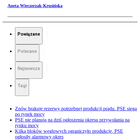
Aneta Wieczerzak-Krusińska
Powiązane
Polecane
Najnowsze
Tagi
Znów brakuje rezerwy potrzebnej produkcji prądu. PSE sięga
po rynek mocy
PSE nie planują na dziś ogłoszenia okresu przywołania na
rynku mocy
Kilka bloków węglowych ograniczyło produkcję. PSE
ogłosiły alarmowy okres