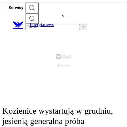
Serwisy
E
nergianews
Kozienice wystartują w grudniu,
jesienią generalna próba