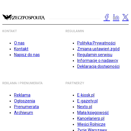
KONTAKT
REGULAMIN
O nas
Polityka Prywatności
Kontakt
Zmiana ustawień zgód
Napisz do nas
Regulamin serwisu
Informacje o nadawcy
Deklaracja dostępności
REKLAMA I PRENUMERATA
PARTNERZY
Reklama
E-kiosk.pl
Ogłoszenia
E-gazety.pl
Prenumerata
Nexto.pl
Archiwum
Mała księgowość
Kancelarierp.pl
Wieści Rolnicze
Życie Warszawy