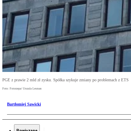
PGE z prawie 2 mld zł zysku. Spółka szykuje zmiany po problemach z ETS
Foto: Fotorzepa/ Urszula Lesman
Bartłomiej Sawicki
Powiązane