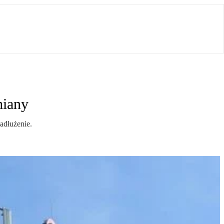
miany
adłużenie.