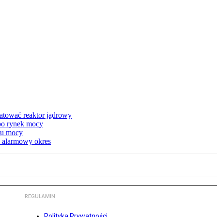
atować reaktor jądrowy
 po rynek mocy
nku mocy
y alarmowy okres
REGULAMIN
Polityka Prywatności