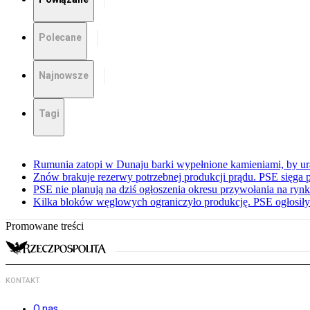
Polecane
Najnowsze
Tagi
Rumunia zatopi w Dunaju barki wypełnione kamieniami, by ur
Znów brakuje rezerwy potrzebnej produkcji prądu. PSE sięga
PSE nie planują na dziś ogłoszenia okresu przywołania na ry
Kilka bloków węglowych ograniczyło produkcję. PSE ogłosił
Promowane treści
KONTAKT
O nas