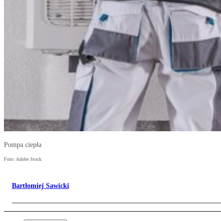
Pompa ciepła
Foto: Adobe Stock
Bartłomiej Sawicki