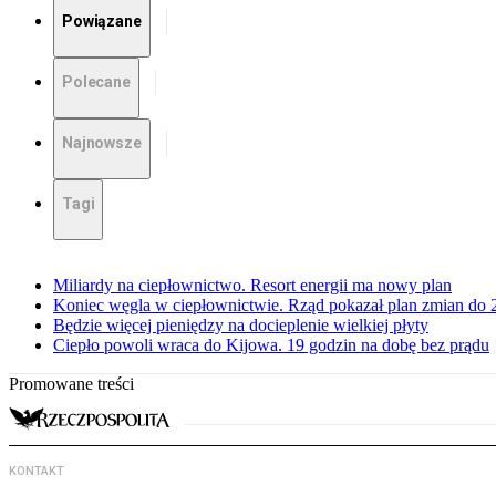
Powiązane
Polecane
Najnowsze
Tagi
Miliardy na ciepłownictwo. Resort energii ma nowy plan
Koniec węgla w ciepłownictwie. Rząd pokazał plan zmian do 
Będzie więcej pieniędzy na docieplenie wielkiej płyty
Ciepło powoli wraca do Kijowa. 19 godzin na dobę bez prądu
Promowane treści
KONTAKT