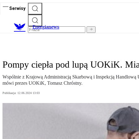
Serwisy
E
nergianews
Pompy ciepła pod lupą UOKiK. Miaż
Wspólnie z Krajową Administracją Skarbową i Inspekcją Handlową U
mówi prezes UOKiK, Tomasz Chróstny.
Publikacja:
12.06.2024 13:03