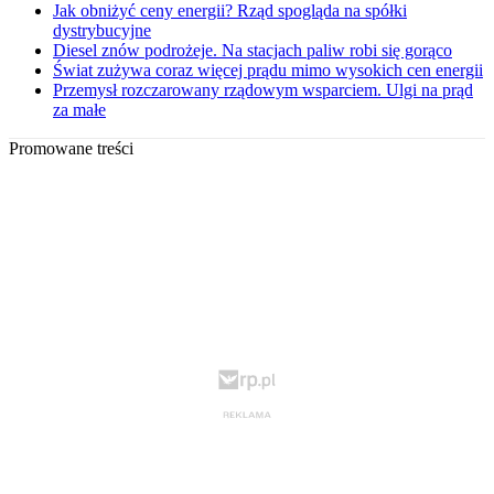
Jak obniżyć ceny energii? Rząd spogląda na spółki
dystrybucyjne
Diesel znów podrożeje. Na stacjach paliw robi się gorąco
Świat zużywa coraz więcej prądu mimo wysokich cen energii
Przemysł rozczarowany rządowym wsparciem. Ulgi na prąd
za małe
Promowane treści