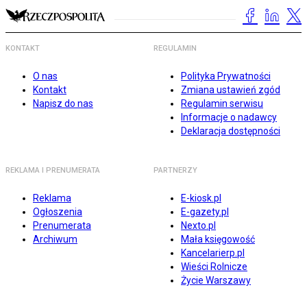
KONTAKT
REGULAMIN
O nas
Polityka Prywatności
Kontakt
Zmiana ustawień zgód
Napisz do nas
Regulamin serwisu
Informacje o nadawcy
Deklaracja dostępności
REKLAMA I PRENUMERATA
PARTNERZY
Reklama
E-kiosk.pl
Ogłoszenia
E-gazety.pl
Prenumerata
Nexto.pl
Archiwum
Mała księgowość
Kancelarierp.pl
Wieści Rolnicze
Życie Warszawy