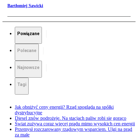
Bartłomiej Sawicki
Powiązane
Polecane
Najnowsze
Tagi
Jak obniżyć ceny energii? Rząd spogląda na spółki
dystrybucyjne
Diesel znów podrożeje. Na stacjach paliw robi się gorąco
Świat zużywa coraz więcej prądu mimo wysokich cen energii
Przemysł rozczarowany rządowym wsparciem. Ulgi na prąd
za małe