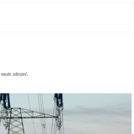
u może zdrożeć.