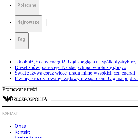
Polecane
Najnowsze
Tagi
Jak obniżyć ceny energii? Rząd spogląda na spółki dystrybucy
Diesel znów podrożeje. Na stacjach paliw robi się gorąco
Świat zużywa coraz więcej prądu mimo wysokich cen energii
Przemysł rozczarowany rządowym wsparciem. Ulgi na prąd za
Promowane treści
KONTAKT
O nas
Kontakt