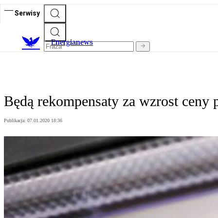
Serwisy
E
nergianews
Będą rekompensaty za wzrost ceny 
Publikacja:
07.01.2020 18:36