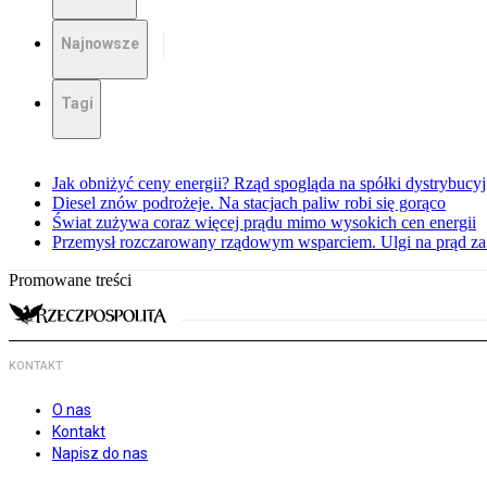
Najnowsze
Tagi
Jak obniżyć ceny energii? Rząd spogląda na spółki dystrybucy
Diesel znów podrożeje. Na stacjach paliw robi się gorąco
Świat zużywa coraz więcej prądu mimo wysokich cen energii
Przemysł rozczarowany rządowym wsparciem. Ulgi na prąd za
Promowane treści
KONTAKT
O nas
Kontakt
Napisz do nas