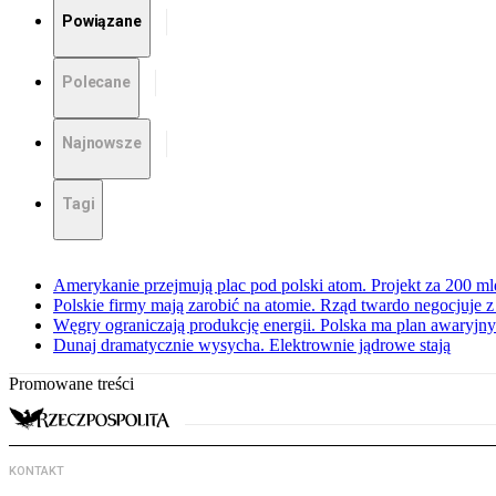
Powiązane
Polecane
Najnowsze
Tagi
Amerykanie przejmują plac pod polski atom. Projekt za 200 ml
Polskie firmy mają zarobić na atomie. Rząd twardo negocjuje
Węgry ograniczają produkcję energii. Polska ma plan awaryjny.
Dunaj dramatycznie wysycha. Elektrownie jądrowe stają
Promowane treści
KONTAKT