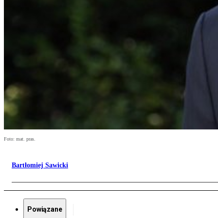
Foto: mat. pras.
Bartłomiej Sawicki
Powiązane