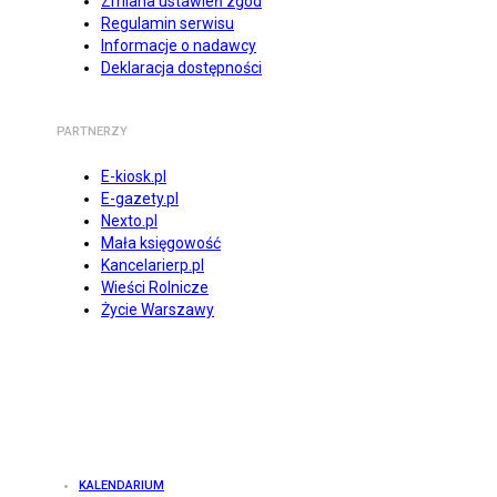
Zmiana ustawień zgód
Regulamin serwisu
Informacje o nadawcy
Deklaracja dostępności
PARTNERZY
E-kiosk.pl
E-gazety.pl
Nexto.pl
Mała księgowość
Kancelarierp.pl
Wieści Rolnicze
Życie Warszawy
KALENDARIUM