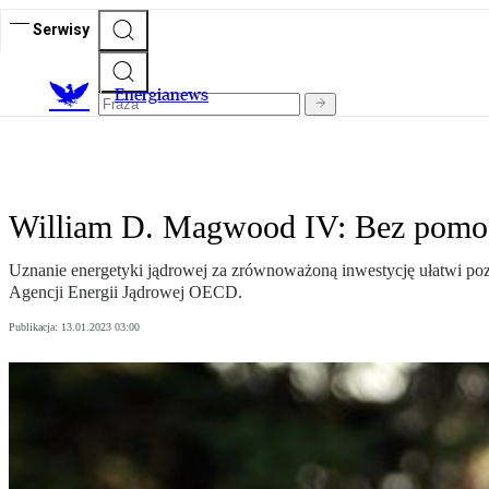
Serwisy
E
nergianews
William D. Magwood IV: Bez pomoc
Uznanie energetyki jądrowej za zrównoważoną inwestycję ułatwi poz
Agencji Energii Jądrowej OECD.
Publikacja:
13.01.2023 03:00