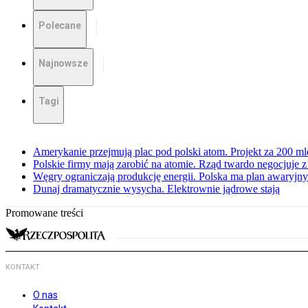
Polecane
Najnowsze
Tagi
Amerykanie przejmują plac pod polski atom. Projekt za 200 ml
Polskie firmy mają zarobić na atomie. Rząd twardo negocjuje
Węgry ograniczają produkcję energii. Polska ma plan awaryjny.
Dunaj dramatycznie wysycha. Elektrownie jądrowe stają
Promowane treści
KONTAKT
O nas