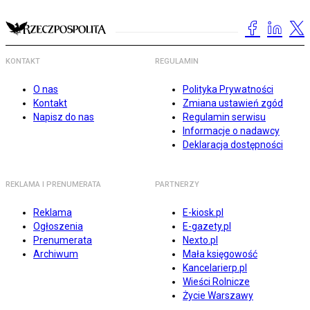
KONTAKT
REGULAMIN
O nas
Polityka Prywatności
Kontakt
Zmiana ustawień zgód
Napisz do nas
Regulamin serwisu
Informacje o nadawcy
Deklaracja dostępności
REKLAMA I PRENUMERATA
PARTNERZY
Reklama
E-kiosk.pl
Ogłoszenia
E-gazety.pl
Prenumerata
Nexto.pl
Archiwum
Mała księgowość
Kancelarierp.pl
Wieści Rolnicze
Życie Warszawy