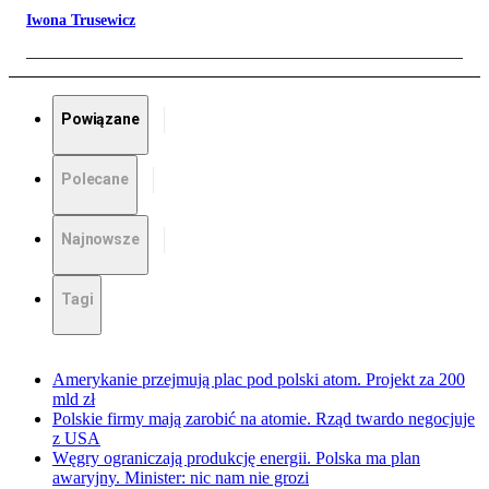
Iwona Trusewicz
Powiązane
Polecane
Najnowsze
Tagi
Amerykanie przejmują plac pod polski atom. Projekt za 200
mld zł
Polskie firmy mają zarobić na atomie. Rząd twardo negocjuje
z USA
Węgry ograniczają produkcję energii. Polska ma plan
awaryjny. Minister: nic nam nie grozi