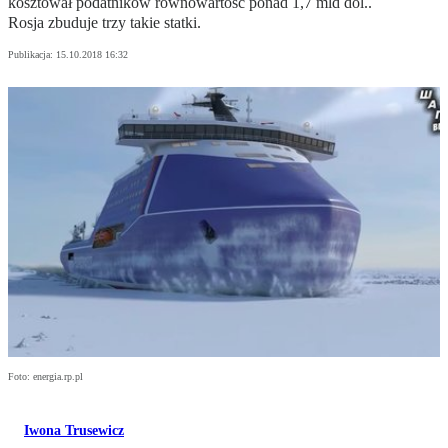
kosztował podatników równowartość ponad 1,7 mld dol..
Rosja zbuduje trzy takie statki.
Publikacja:
15.10.2018 16:32
Foto: energia.rp.pl
Iwona Trusewicz