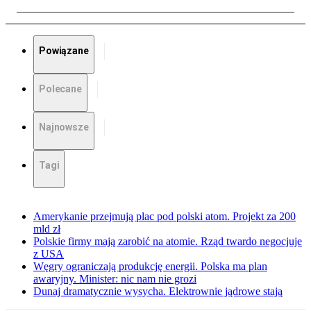
Powiązane
Polecane
Najnowsze
Tagi
Amerykanie przejmują plac pod polski atom. Projekt za 200
mld zł
Polskie firmy mają zarobić na atomie. Rząd twardo negocjuje
z USA
Węgry ograniczają produkcję energii. Polska ma plan
awaryjny. Minister: nic nam nie grozi
Dunaj dramatycznie wysycha. Elektrownie jądrowe stają