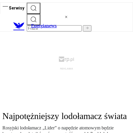
Serwisy
E
nergianews
Najpotężniejszy lodołamacz świata
Rosyjski lodołamacz „Lider” o napędzie atomowym będzie