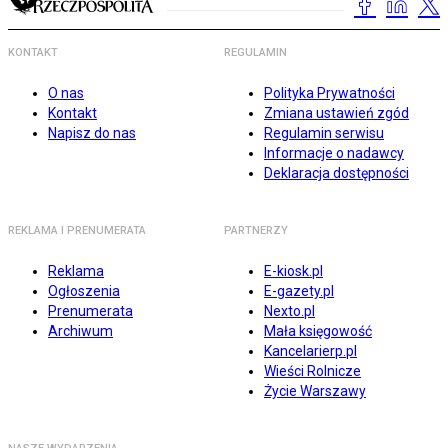
KONTAKT
REGULAMIN
O nas
Polityka Prywatności
Kontakt
Zmiana ustawień zgód
Napisz do nas
Regulamin serwisu
Informacje o nadawcy
Deklaracja dostępności
REKLAMA I PRENUMERATA
PARTNERZY
Reklama
E-kiosk.pl
Ogłoszenia
E-gazety.pl
Prenumerata
Nexto.pl
Archiwum
Mała księgowość
Kancelarierp.pl
Wieści Rolnicze
Życie Warszawy