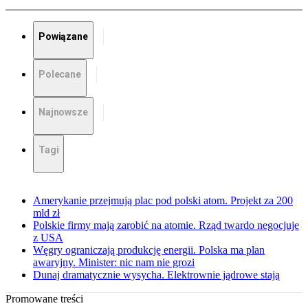
Powiązane
Polecane
Najnowsze
Tagi
Amerykanie przejmują plac pod polski atom. Projekt za 200
mld zł
Polskie firmy mają zarobić na atomie. Rząd twardo negocjuje
z USA
Węgry ograniczają produkcję energii. Polska ma plan
awaryjny. Minister: nic nam nie grozi
Dunaj dramatycznie wysycha. Elektrownie jądrowe stają
Promowane treści