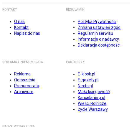
KONTAKT
REGULAMIN
O nas
Polityka Prywatności
Kontakt
Zmiana ustawień zgód
Napisz do nas
Regulamin serwisu
Informacje o nadawcy
Deklaracja dostępności
REKLAMA I PRENUMERATA
PARTNERZY
Reklama
E-kiosk.pl
Ogłoszenia
E-gazety.pl
Prenumerata
Nexto.pl
Archiwum
Mała księgowość
Kancelarierp.pl
Wieści Rolnicze
Życie Warszawy
NASZE WYDARZENIA