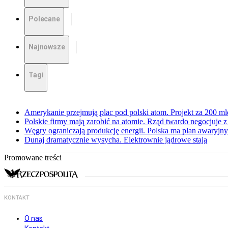
Polecane
Najnowsze
Tagi
Amerykanie przejmują plac pod polski atom. Projekt za 200 ml
Polskie firmy mają zarobić na atomie. Rząd twardo negocjuje
Węgry ograniczają produkcję energii. Polska ma plan awaryjny.
Dunaj dramatycznie wysycha. Elektrownie jądrowe stają
Promowane treści
KONTAKT
O nas