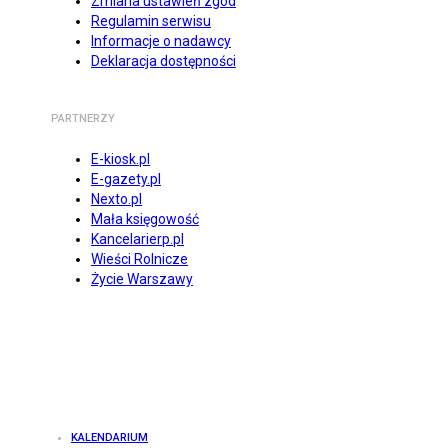
Zmiana ustawień zgód
Regulamin serwisu
Informacje o nadawcy
Deklaracja dostępności
PARTNERZY
E-kiosk.pl
E-gazety.pl
Nexto.pl
Mała księgowość
Kancelarierp.pl
Wieści Rolnicze
Życie Warszawy
KALENDARIUM