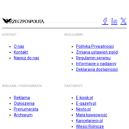
KONTAKT
REGULAMIN
O nas
Polityka Prywatności
Kontakt
Zmiana ustawień zgód
Napisz do nas
Regulamin serwisu
Informacje o nadawcy
Deklaracja dostępności
REKLAMA I PRENUMERATA
PARTNERZY
Reklama
E-kiosk.pl
Ogłoszenia
E-gazety.pl
Prenumerata
Nexto.pl
Archiwum
Mała księgowość
Kancelarierp.pl
Wieści Rolnicze