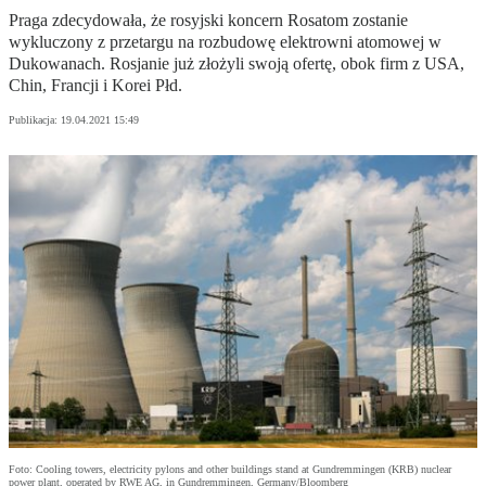
Praga zdecydowała, że rosyjski koncern Rosatom zostanie
wykluczony z przetargu na rozbudowę elektrowni atomowej w
Dukowanach. Rosjanie już złożyli swoją ofertę, obok firm z USA,
Chin, Francji i Korei Płd.
Publikacja:
19.04.2021 15:49
Foto: Cooling towers, electricity pylons and other buildings stand at Gundremmingen (KRB) nuclear
power plant, operated by RWE AG, in Gundremmingen, Germany/Bloomberg