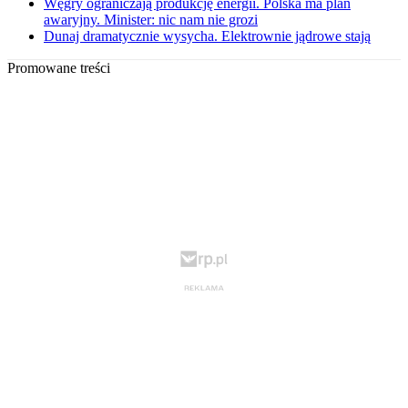
Węgry ograniczają produkcję energii. Polska ma plan
awaryjny. Minister: nic nam nie grozi
Dunaj dramatycznie wysycha. Elektrownie jądrowe stają
Promowane treści