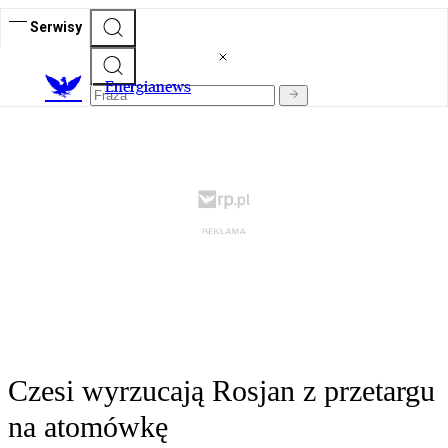
Serwisy
E
nergianews
Czesi wyrzucają Rosjan z przetargu
na atomówkę