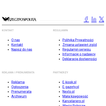
KONTAKT
REGULAMIN
O nas
Polityka Prywatności
Kontakt
Zmiana ustawień zgód
Napisz do nas
Regulamin serwisu
Informacje o nadawcy
Deklaracja dostępności
REKLAMA I PRENUMERATA
PARTNERZY
Reklama
E-kiosk.pl
Ogłoszenia
E-gazety.pl
Prenumerata
Nexto.pl
Archiwum
Mała księgowość
Kancelarierp.pl
Wieści Rolnicze