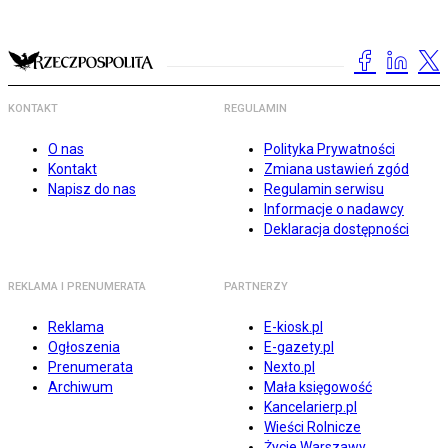
KONTAKT
REGULAMIN
O nas
Polityka Prywatności
Kontakt
Zmiana ustawień zgód
Napisz do nas
Regulamin serwisu
Informacje o nadawcy
Deklaracja dostępności
REKLAMA I PRENUMERATA
PARTNERZY
Reklama
E-kiosk.pl
Ogłoszenia
E-gazety.pl
Prenumerata
Nexto.pl
Archiwum
Mała księgowość
Kancelarierp.pl
Wieści Rolnicze
Życie Warszawy