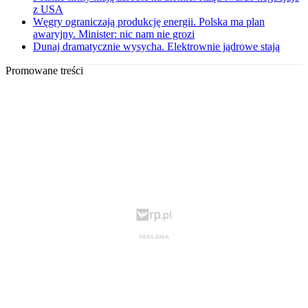
z USA
Węgry ograniczają produkcję energii. Polska ma plan
awaryjny. Minister: nic nam nie grozi
Dunaj dramatycznie wysycha. Elektrownie jądrowe stają
Promowane treści