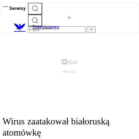
Serwisy
E
nergianews
Wirus zaatakował białoruską
atomówkę