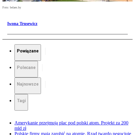
Foto: belaes.by
Iwona Trusewicz
Powiązane
Polecane
Najnowsze
Tagi
Amerykanie przejmują plac pod polski atom. Projekt za 200
mld zł
Polskie firmy mają zarobić na atomie. Rząd twardo negocjuje